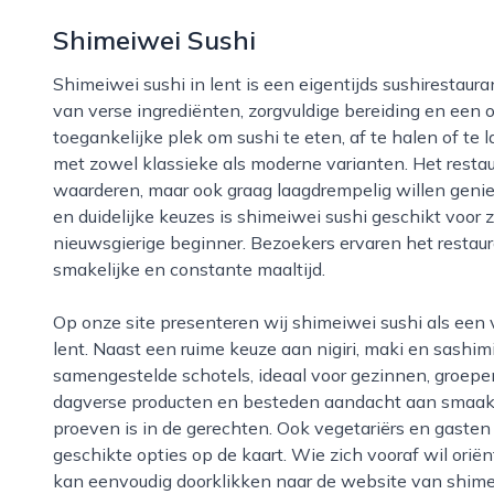
Shimeiwei Sushi
Shimeiwei sushi in lent is een eigentijds sushirestaurant dat zich onderscheidt door een combinatie
van verse ingrediënten, zorgvuldige bereiding en een 
toegankelijke plek om sushi te eten, af te halen of te 
met zowel klassieke als moderne varianten. Het restaur
waarderen, maar ook graag laagdrempelig willen geniet
en duidelijke keuzes is shimeiwei sushi geschikt voor 
nieuwsgierige beginner. Bezoekers ervaren het restau
smakelijke en constante maaltijd.
Op onze site presenteren wij shimeiwei sushi als een vaste waarde binnen het culinaire aanbod van
lent. Naast een ruime keuze aan nigiri, maki en sashi
samengestelde schotels, ideaal voor gezinnen, groepe
dagverse producten en besteden aandacht aan smaakba
proeven is in de gerechten. Ook vegetariërs en gaste
geschikte opties op de kaart. Wie zich vooraf wil orië
kan eenvoudig doorklikken naar de website van shimei