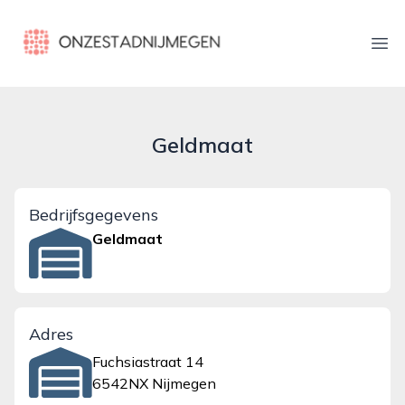
onzestadnijmegen.nl
Ope
Geldmaat
Bedrijfsgegevens
Geldmaat
Adres
Fuchsiastraat 14
6542NX Nijmegen