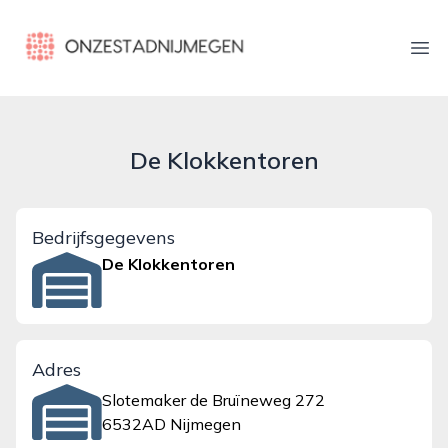
onzestadnijmegen.nl
Ope
De Klokkentoren
Bedrijfsgegevens
De Klokkentoren
Adres
Slotemaker de Bruïneweg 272
6532AD Nijmegen