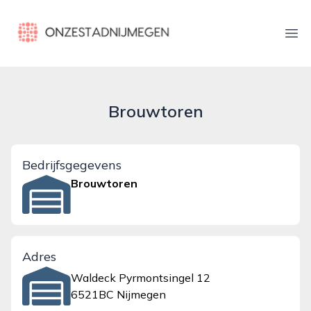
onzestadnijmegen.nl
Ope
Brouwtoren
Bedrijfsgegevens
Brouwtoren
Adres
Waldeck Pyrmontsingel 12
6521BC Nijmegen