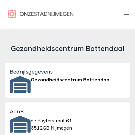
onzestadnijmegen.nl
Ope
Gezondheidscentrum Bottendaal
Bedrijfsgegevens
Gezondheidscentrum Bottendaal
Adres
de Ruyterstraat 61
6512GB Nijmegen