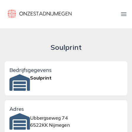
onzestadnijmegen.nl
Ope
Soulprint
Bedrijfsgegevens
Soulprint
Adres
Ubbergseweg 74
6522KK Nijmegen