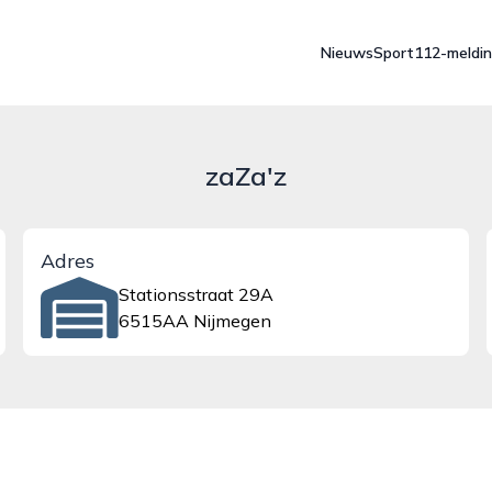
Nieuws
Sport
112-meldi
zaZa'z
Adres
Stationsstraat 29A
6515AA Nijmegen