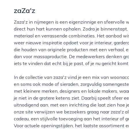
zaZa'z
Zaza'z in nijmegen is een eigenzinnige en sfeervolle winkel waar liefhebbers van mooie spullen
direct hun hart kunnen ophalen. Zodra je binnenstapt, 
materiaal en verrassende combinaties. Het aanbod wiss
weer nieuwe inspiratie opdoet voor je interieur, garde
die houden van originele producten met een verhaal, en
dan voor massaproductie. De medewerkers denken graa
iets te vinden dat echt bij je past, of je nu gericht k
In de collectie van zaza'z vind je een mix van woonaccessoires, cadeauartikelen, lifestyleproducten
en soms ook mode of sieraden, zorgvuldig samengeste
met kleinere merken, designers en lokale makers, waa
je niet in de grotere ketens ziet. Daarbij speelt sfeer 
uitnodigend aan, met een inrichting die laat zien hoe 
onze site verwijzen we bezoekers graag naar zaza'z als
cadeau, een stijlvolle toevoeging aan het interieur of
Voor actuele openingstijden, het laatste assortiment 