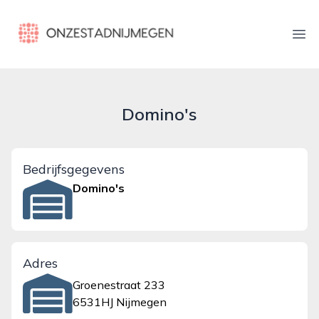
onzestadnijmegen.nl
Ope
Domino's
Bedrijfsgegevens
Domino's
Adres
Groenestraat 233
6531HJ Nijmegen