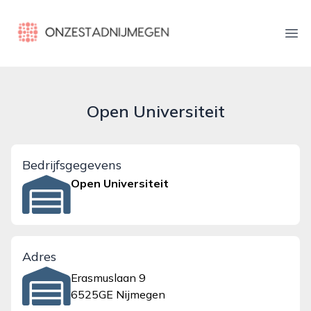
onzestadnijmegen.nl
Ope
Open Universiteit
Bedrijfsgegevens
Open Universiteit
Adres
Erasmuslaan 9
6525GE Nijmegen