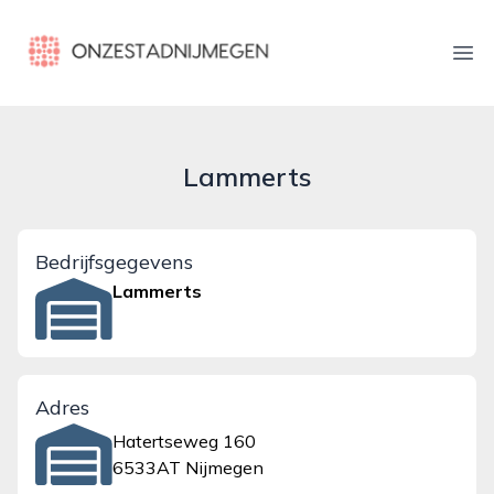
onzestadnijmegen.nl
Ope
Lammerts
Bedrijfsgegevens
Lammerts
Adres
Hatertseweg 160
6533AT Nijmegen