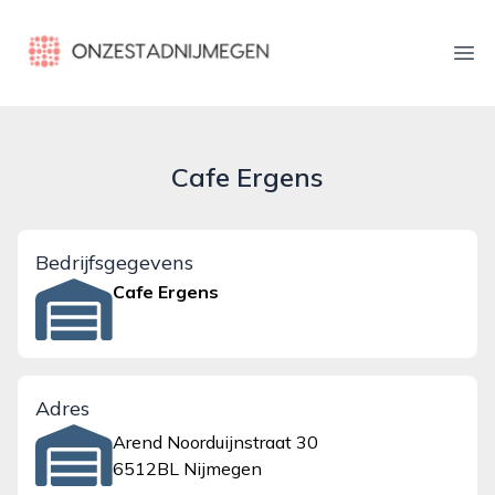
onzestadnijmegen.nl
Ope
Cafe Ergens
Bedrijfsgegevens
Cafe Ergens
Adres
Arend Noorduijnstraat 30
6512BL Nijmegen