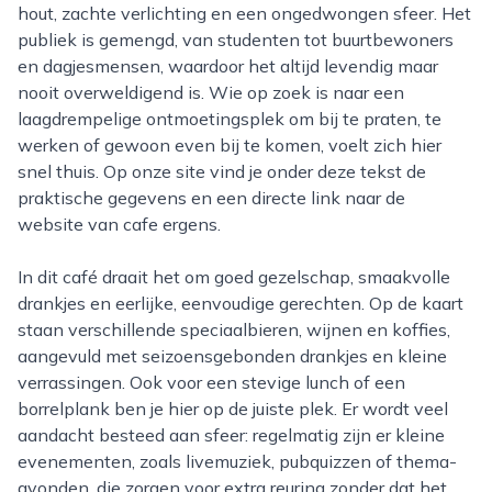
hout, zachte verlichting en een ongedwongen sfeer. Het
publiek is gemengd, van studenten tot buurtbewoners
en dagjesmensen, waardoor het altijd levendig maar
nooit overweldigend is. Wie op zoek is naar een
laagdrempelige ontmoetingsplek om bij te praten, te
werken of gewoon even bij te komen, voelt zich hier
snel thuis. Op onze site vind je onder deze tekst de
praktische gegevens en een directe link naar de
website van cafe ergens.
In dit café draait het om goed gezelschap, smaakvolle
drankjes en eerlijke, eenvoudige gerechten. Op de kaart
staan verschillende speciaalbieren, wijnen en koffies,
aangevuld met seizoensgebonden drankjes en kleine
verrassingen. Ook voor een stevige lunch of een
borrelplank ben je hier op de juiste plek. Er wordt veel
aandacht besteed aan sfeer: regelmatig zijn er kleine
evenementen, zoals livemuziek, pubquizzen of thema-
avonden, die zorgen voor extra reuring zonder dat het