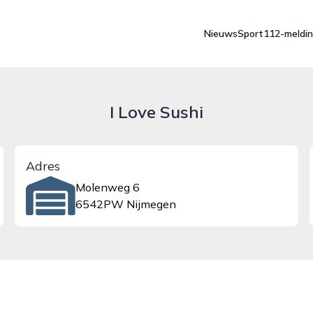
Nieuws
Sport
112-meldi
I Love Sushi
Adres
Molenweg 6
6542PW Nijmegen