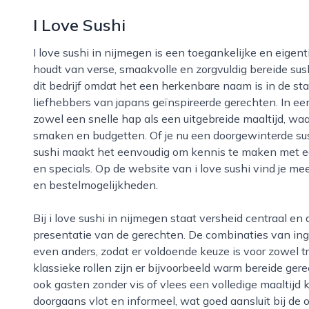
I Love Sushi
I love sushi in nijmegen is een toegankelijke en eigentijdse sushizaak die zich richt op iedereen die
houdt van verse, smaakvolle en zorgvuldig bereide sus
dit bedrijf omdat het een herkenbare naam is in de sta
liefhebbers van japans geïnspireerde gerechten. In ee
zowel een snelle hap als een uitgebreide maaltijd, waar
smaken en budgetten. Of je nu een doorgewinterde sush
sushi maakt het eenvoudig om kennis te maken met een
en specials. Op de website van i love sushi vind je me
en bestelmogelijkheden.
Bij i love sushi in nijmegen staat versheid centraal en dat proef je terug in de bereiding en
presentatie van de gerechten. De combinaties van ing
even anders, zodat er voldoende keuze is voor zowel t
klassieke rollen zijn er bijvoorbeeld warm bereide ger
ook gasten zonder vis of vlees een volledige maaltijd
doorgaans vlot en informeel, wat goed aansluit bij de