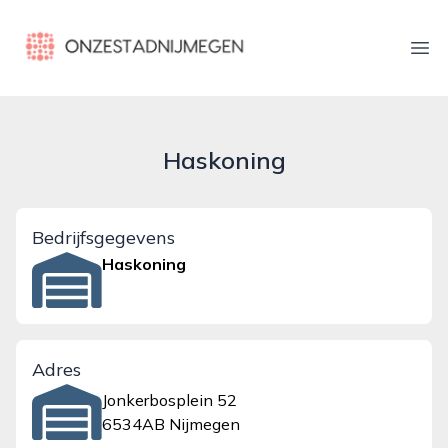
onzestadnijmegen.nl
Ope
Haskoning
Bedrijfsgegevens
Haskoning
Adres
Jonkerbosplein 52
6534AB Nijmegen