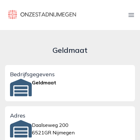
onzestadnijmegen.nl
Ope
Geldmaat
Bedrijfsgegevens
Geldmaat
Adres
Daalseweg 200
6521GR Nijmegen