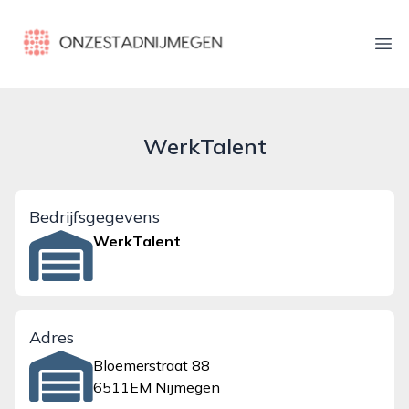
onzestadnijmegen.nl
Ope
WerkTalent
Bedrijfsgegevens
WerkTalent
Adres
Bloemerstraat 88
6511EM Nijmegen