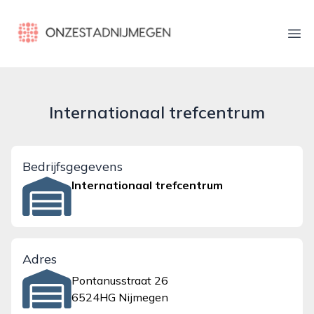
onzestadnijmegen.nl
Ope
Internationaal trefcentrum
Bedrijfsgegevens
Internationaal trefcentrum
Adres
Pontanusstraat 26
6524HG Nijmegen