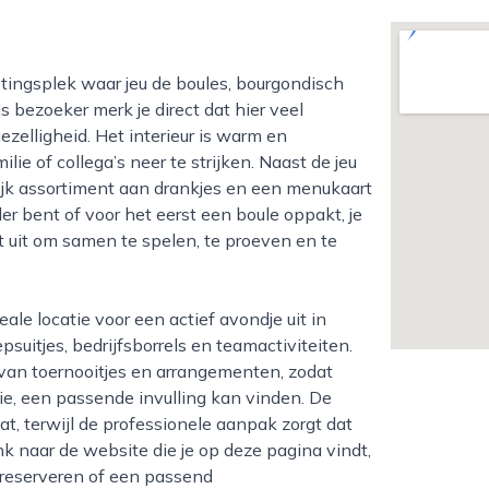
ezoeker merk je direct dat hier veel
zelligheid. Het interieur is warm en
ie of collega’s neer te strijken. Naast de jeu
ijk assortiment aan drankjes en een menukaart
ler bent of voor het eerst een boule oppakt, je
gt uit om samen te spelen, te proeven en te
suitjes, bedrijfsborrels en teamactiviteiten.
 van toernooitjes en arrangementen, zodat
tie, een passende invulling kan vinden. De
at, terwijl de professionele aanpak zorgt dat
nk naar de website die je op deze pagina vindt,
 reserveren of een passend