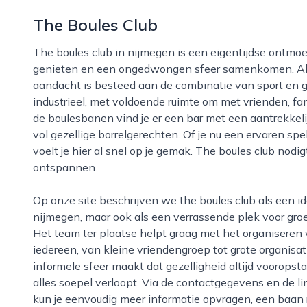
The Boules Club
The boules club in nijmegen is een eigentijdse ontmoetingsplek waar jeu de boules, bourgondisch
genieten en een ongedwongen sfeer samenkomen. Als b
aandacht is besteed aan de combinatie van sport en ge
industrieel, met voldoende ruimte om met vrienden, famil
de boulesbanen vind je er een bar met een aantrekkel
vol gezellige borrelgerechten. Of je nu een ervaren spe
voelt je hier al snel op je gemak. The boules club nodi
ontspannen.
Op onze site beschrijven we the boules club als een ideale locatie voor een actief avondje uit in
nijmegen, maar ook als een verrassende plek voor groep
Het team ter plaatse helpt graag met het organiseren
iedereen, van kleine vriendengroep tot grote organisa
informele sfeer maakt dat gezelligheid altijd vooropsta
alles soepel verloopt. Via de contactgegevens en de li
kun je eenvoudig meer informatie opvragen, een baan