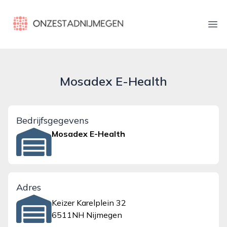
onzestadnijmegen.nl
Ope
Mosadex E-Health
Bedrijfsgegevens
Mosadex E-Health
Adres
Keizer Karelplein 32
6511NH Nijmegen