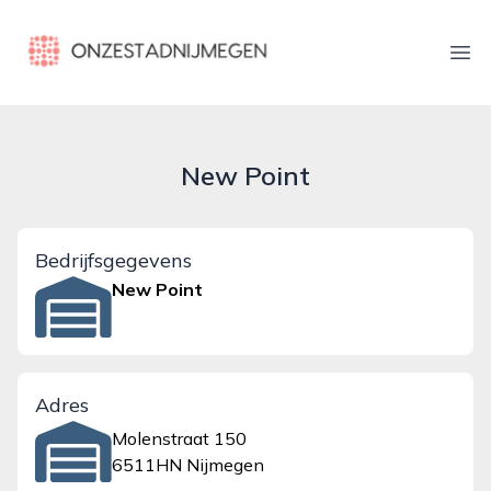
onzestadnijmegen.nl
Ope
New Point
Bedrijfsgegevens
New Point
Adres
Molenstraat 150
6511HN Nijmegen