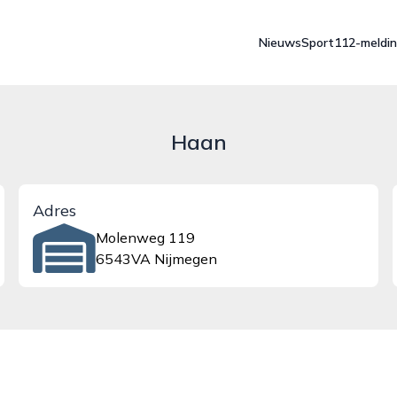
Nieuws
Sport
112-meldi
Haan
Adres
Molenweg 119
6543VA Nijmegen