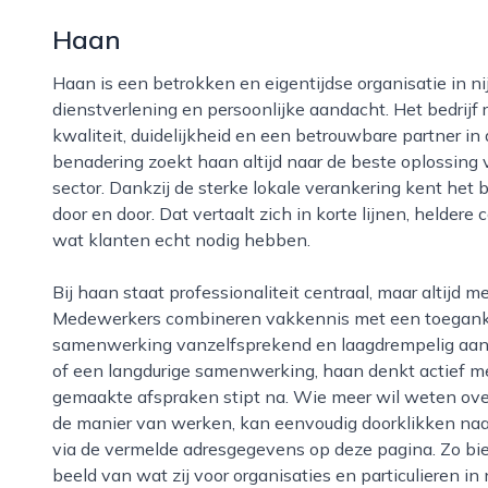
Haan
Haan is een betrokken en eigentijdse organisatie in nijmegen, actief op het snijvlak van
dienstverlening en persoonlijke aandacht. Het bedrijf
kwaliteit, duidelijkheid en een betrouwbare partner in
benadering zoekt haan altijd naar de beste oplossing
sector. Dankzij de sterke lokale verankering kent he
door en door. Dat vertaalt zich in korte lijnen, helder
wat klanten echt nodig hebben.
Bij haan staat professionaliteit centraal, maar altijd met oog voor de mens achter de opdracht.
Medewerkers combineren vakkennis met een toegankel
samenwerking vanzelfsprekend en laagdrempelig aanvo
of een langdurige samenwerking, haan denkt actief m
gemaakte afspraken stipt na. Wie meer wil weten over 
de manier van werken, kan eenvoudig doorklikken na
via de vermelde adresgegevens op deze pagina. Zo bie
beeld van wat zij voor organisaties en particulieren i