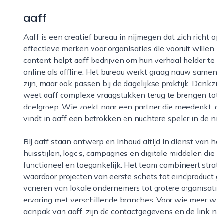
aaff
Aaff is een creatief bureau in nijmegen dat zich richt op het ontwikkelen van herkenbare en
effectieve merken voor organisaties die vooruit willen
content helpt aaff bedrijven om hun verhaal helder t
online als offline. Het bureau werkt graag nauw samen
zijn, maar ook passen bij de dagelijkse praktijk. Dankz
weet aaff complexe vraagstukken terug te brengen tot
doelgroep. Wie zoekt naar een partner die meedenkt, d
vindt in aaff een betrokken en nuchtere speler in de n
Bij aaff staan ontwerp en inhoud altijd in dienst van het doel van de klant. Dat zie je terug in
huisstijlen, logo’s, campagnes en digitale middelen die 
functioneel en toegankelijk. Het team combineert strat
waardoor projecten van eerste schets tot eindproduc
variëren van lokale ondernemers tot grotere organisati
ervaring met verschillende branches. Voor wie meer wil
aanpak van aaff, zijn de contactgegevens en de link 