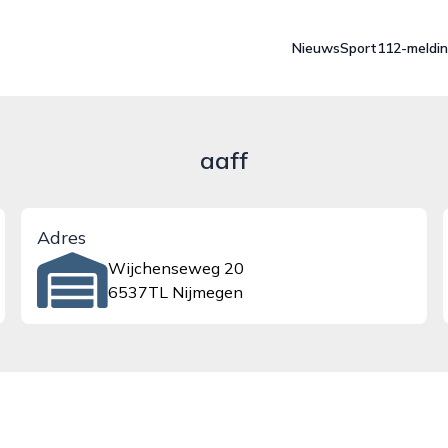
Nieuws
Sport
112-meldi
aaff
Adres
Wijchenseweg 20
6537TL Nijmegen