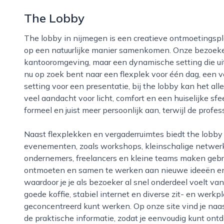
The Lobby
The lobby in nijmegen is een creatieve ontmoetingsplek waar werken, ontmoeten en ontspannen
op een natuurlijke manier samenkomen. Onze bezoeke
kantooromgeving, maar een dynamische setting die uit
nu op zoek bent naar een flexplek voor één dag, een v
setting voor een presentatie, bij the lobby kan het all
veel aandacht voor licht, comfort en een huiselijke sf
formeel en juist meer persoonlijk aan, terwijl de profess
Naast flexplekken en vergaderruimtes biedt the lobby in nijmegen ruimte aan uiteenlopende
evenementen, zoals workshops, kleinschalige netwerkb
ondernemers, freelancers en kleine teams maken gebr
ontmoeten en samen te werken aan nieuwe ideeën en p
waardoor je je als bezoeker al snel onderdeel voelt v
goede koffie, stabiel internet en diverse zit- en werkp
geconcentreerd kunt werken. Op onze site vind je naa
de praktische informatie, zodat je eenvoudig kunt on