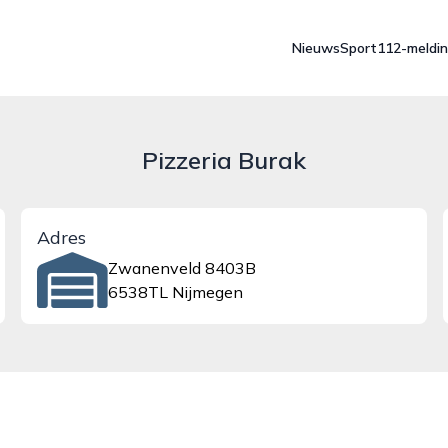
Nieuws
Sport
112-meldi
Pizzeria Burak
Adres
Zwanenveld 8403B
6538TL Nijmegen