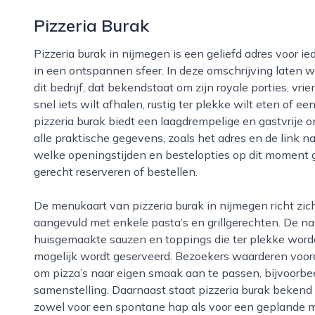
Pizzeria Burak
Pizzeria burak in nijmegen is een geliefd adres voor iedereen die houdt van verse, smaakvolle pizza’s
in een ontspannen sfeer. In deze omschrijving laten
dit bedrijf, dat bekendstaat om zijn royale porties, vrie
snel iets wilt afhalen, rustig ter plekke wilt eten of ee
pizzeria burak biedt een laagdrempelige en gastvrije 
alle praktische gegevens, zoals het adres en de link n
welke openingstijden en bestelopties op dit moment ge
gerecht reserveren of bestellen.
De menukaart van pizzeria burak in nijmegen richt zich vooral op klassieke en speciale pizza’s,
aangevuld met enkele pasta’s en grillgerechten. De na
huisgemaakte sauzen en toppings die ter plekke worde
mogelijk wordt geserveerd. Bezoekers waarderen voora
om pizza’s naar eigen smaak aan te passen, bijvoorbe
samenstelling. Daarnaast staat pizzeria burak bekend 
zowel voor een spontane hap als voor een geplande ma