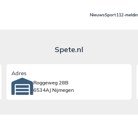
Nieuws
Sport
112-meldi
Spete.nl
Adres
Roggeweg 28B
6534AJ Nijmegen