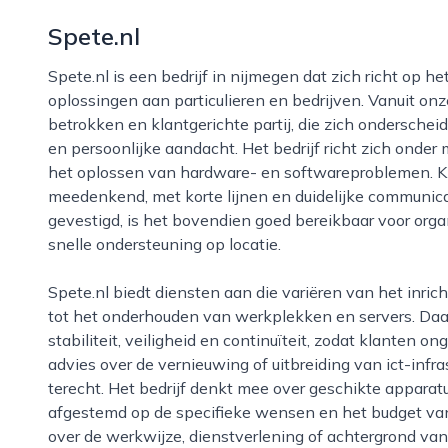
Spete.nl
Spete.nl is een bedrijf in nijmegen dat zich richt op het leveren van praktische en betrouwbare ict-
oplossingen aan particulieren en bedrijven. Vanuit onz
betrokken en klantgerichte partij, die zich ondersche
en persoonlijke aandacht. Het bedrijf richt zich ond
het oplossen van hardware- en softwareproblemen. Kla
meedenkend, met korte lijnen en duidelijke communicat
gevestigd, is het bovendien goed bereikbaar voor orga
snelle ondersteuning op locatie.
Spete.nl biedt diensten aan die variëren van het inrichten en beveiligen van complete netwerken
tot het onderhouden van werkplekken en servers. Daa
stabiliteit, veiligheid en continuïteit, zodat klanten 
advies over de vernieuwing of uitbreiding van ict-infra
terecht. Het bedrijf denkt mee over geschikte apparat
afgestemd op de specifieke wensen en het budget van
over de werkwijze, dienstverlening of achtergrond van