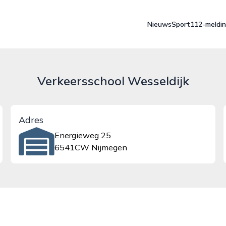
Nieuws
Sport
112-meldi
Verkeersschool Wesseldijk
Adres
Energieweg 25
6541CW Nijmegen