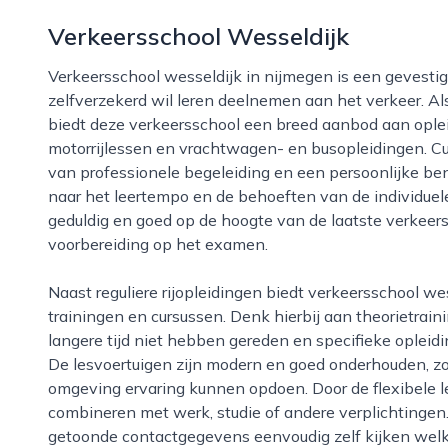
Verkeersschool Wesseldijk
Verkeersschool wesseldijk in nijmegen is een gevestigde naam voor iedereen die veilig en
zelfverzekerd wil leren deelnemen aan het verkeer. Als
biedt deze verkeersschool een breed aanbod aan oplei
motorrijlessen en vrachtwagen- en busopleidingen. C
van professionele begeleiding en een persoonlijke ben
naar het leertempo en de behoeften van de individuele l
geduldig en goed op de hoogte van de laatste verkeers
voorbereiding op het examen.
Naast reguliere rijopleidingen biedt verkeersschool wesseldijk in nijmegen ook diverse aanvullende
trainingen en cursussen. Denk hierbij aan theorietraini
langere tijd niet hebben gereden en specifieke opleid
De lesvoertuigen zijn modern en goed onderhouden, zod
omgeving ervaring kunnen opdoen. Door de flexibele les
combineren met werk, studie of andere verplichtingen
getoonde contactgegevens eenvoudig zelf kijken welke