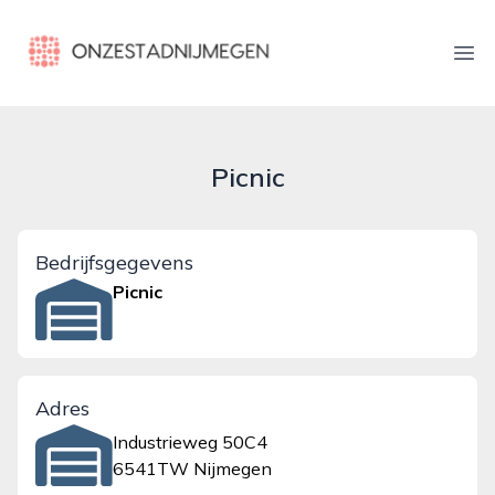
onzestadnijmegen.nl
Ope
Picnic
Bedrijfsgegevens
Picnic
Adres
Industrieweg 50C4
6541TW Nijmegen