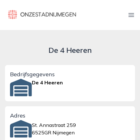
onzestadnijmegen.nl
Ope
De 4 Heeren
Bedrijfsgegevens
De 4 Heeren
Adres
St. Annastraat 259
6525GR Nijmegen