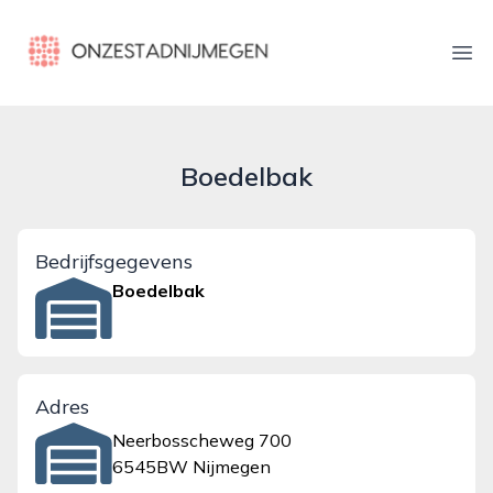
onzestadnijmegen.nl
Ope
Boedelbak
Bedrijfsgegevens
Boedelbak
Adres
Neerbosscheweg 700
6545BW Nijmegen