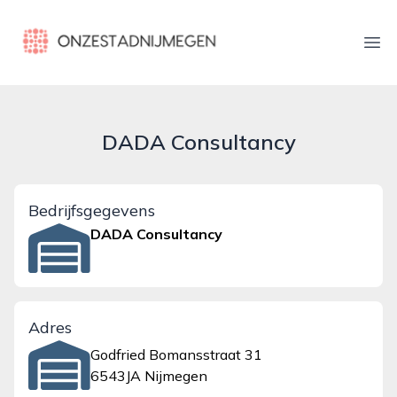
onzestadnijmegen.nl
Ope
DADA Consultancy
Bedrijfsgegevens
DADA Consultancy
Adres
Godfried Bomansstraat 31
6543JA Nijmegen