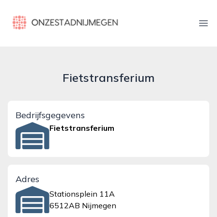
onzestadnijmegen.nl
Ope
Fietstransferium
Bedrijfsgegevens
Fietstransferium
Adres
Stationsplein 11A
6512AB Nijmegen