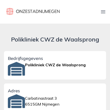
onzestadnijmegen.nl
Ope
Polikliniek CWZ de Waalsprong
Bedrijfsgegevens
Polikliniek CWZ de Waalsprong
Adres
Carbatinastraat 3
6515GM Nijmegen