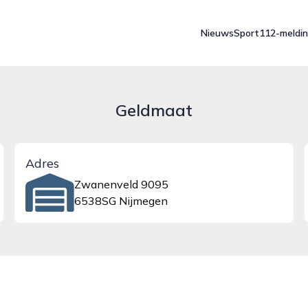
Nieuws
Sport
112-meldi
Geldmaat
Adres
Zwanenveld 9095
6538SG Nijmegen