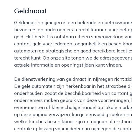
Geldmaat
Geldmaat in nijmegen is een bekende en betrouwbare aanbieder van geldautomaten waar inwoners,
bezoekers en ondernemers terecht kunnen voor het 
geld. Het bedrijf is ontstaan uit een samenwerking va
contant geld voor iedereen toegankelijk en beschikbaa
automaten op strategische en goed bereikbare locaties
terecht kunt. Op onze site tonen we de adresgegevens 
actuele informatie en openingstijden kunt vinden.
De dienstverlening van geldmaat in nijmegen richt zich vooral op gemak, veiligheid en continuïteit.
De gele automaten zijn herkenbaar in het straatbeeld
onderhouden, zodat de beschikbaarheid van contant gel
ondernemers maken gebruik van deze voorzieningen, b
evenementen of kleinschalige handel op lokale markt
op deze pagina verwijzen, kun je eenvoudig zoeken naa
welke functies beschikbaar zijn en nagaan of er stori
centrale oplossing voor iedereen in nijmegen die conta