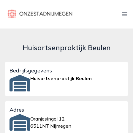
onzestadnijmegen.nl
Ope
Huisartsenpraktijk Beulen
Bedrijfsgegevens
Huisartsenpraktijk Beulen
Adres
Oranjesingel 12
6511NT Nijmegen