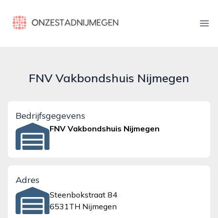
onzestadnijmegen.nl
Ope
FNV Vakbondshuis Nijmegen
Bedrijfsgegevens
FNV Vakbondshuis Nijmegen
Adres
Steenbokstraat 84
6531TH Nijmegen