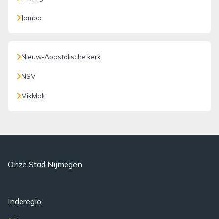
Jambo
Nieuw-Apostolische kerk
NSV
MikMak
Onze Stad Nijmegen
Inderegio