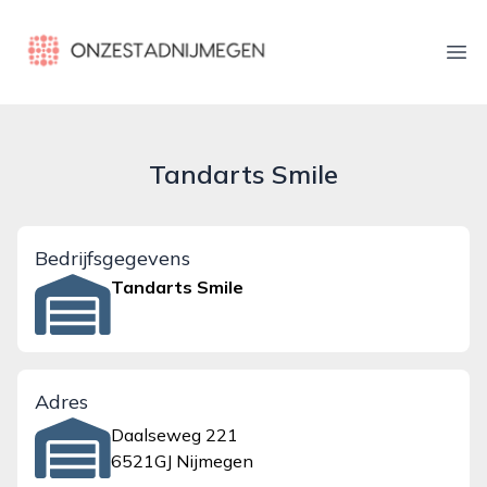
onzestadnijmegen.nl
Ope
Tandarts Smile
Bedrijfsgegevens
Tandarts Smile
Adres
Daalseweg 221
6521GJ Nijmegen