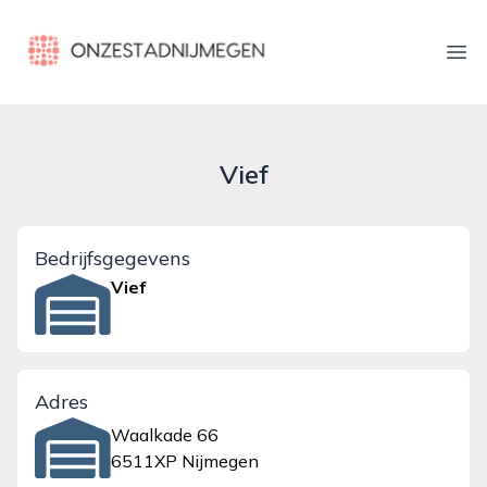
onzestadnijmegen.nl
Ope
Vief
Bedrijfsgegevens
Vief
Adres
Waalkade 66
6511XP Nijmegen