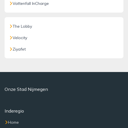
Vattenfall InCharge
The Lobby
Velocity
Ziyafet
Onze Stad Nijmegen
Inderegio
Home