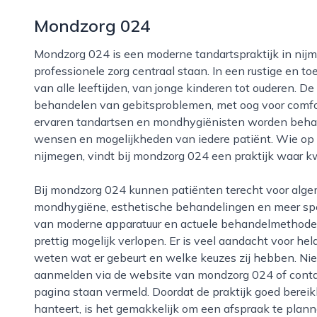
Mondzorg 024
Mondzorg 024 is een moderne tandartspraktijk in nijmegen waar persoonlijke aandacht en
professionele zorg centraal staan. In een rustige en 
van alle leeftijden, van jonge kinderen tot ouderen. De
behandelen van gebitsproblemen, met oog voor comfort
ervaren tandartsen en mondhygiënisten worden behan
wensen en mogelijkheden van iedere patiënt. Wie op z
nijmegen, vindt bij mondzorg 024 een praktijk waar k
Bij mondzorg 024 kunnen patiënten terecht voor algemene tandheelkunde, preventieve controles,
mondhygiëne, esthetische behandelingen en meer speci
van moderne apparatuur en actuele behandelmethoden
prettig mogelijk verlopen. Er is veel aandacht voor he
weten wat er gebeurt en welke keuzes zij hebben. Ni
aanmelden via de website van mondzorg 024 of conta
pagina staan vermeld. Doordat de praktijk goed bereik
hanteert, is het gemakkelijk om een afspraak te plann