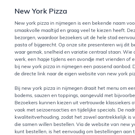
New York Pizza
New york pizza in nijmegen is een bekende naam voor iedereen die zin heeft in een snelle,
smaakvolle maaltijd en graag veel te kiezen heeft. Dez
bezorgen, waardoor bezoekers uit de hele stad eenvou
pasta of bijgerecht. Op onze site presenteren wij dit 
waar gemak, snelheid en variatie centraal staan. Wie 
werk, een hapje tijdens een avondje met vrienden of e
bij new york pizza in nijmegen een passend aanbod. 
de directe link naar de eigen website van new york pi
Bij new york pizza in nijmegen draait het menu om een ruime keuze aan pizza’s met verschillende
bodems, sauzen en toppings, aangevuld met bijvoorbeel
Bezoekers kunnen kiezen uit vertrouwde klassiekers of
vaak met seizoensacties en tijdelijke specials. De nadr
kwaliteitverhouding, zodat het zowel aantrekkelijk is 
die samen willen bestellen. Via de website van new y
kunt bestellen, is het eenvoudig om bestellingen aan 