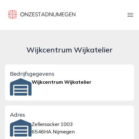
onzestadnijmegen.nl
Ope
Wijkcentrum Wijkatelier
Bedrijfsgegevens
Wijkcentrum Wijkatelier
Adres
Zellersacker 1003
6546HA Nijmegen