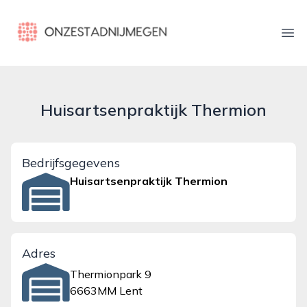
onzestadnijmegen.nl
Ope
Huisartsenpraktijk Thermion
Bedrijfsgegevens
Huisartsenpraktijk Thermion
Adres
Thermionpark 9
6663MM Lent