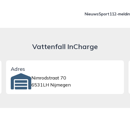
Nieuws
Sport
112-meldi
Vattenfall InCharge
Adres
Nimrodstraat 70
6531LH Nijmegen