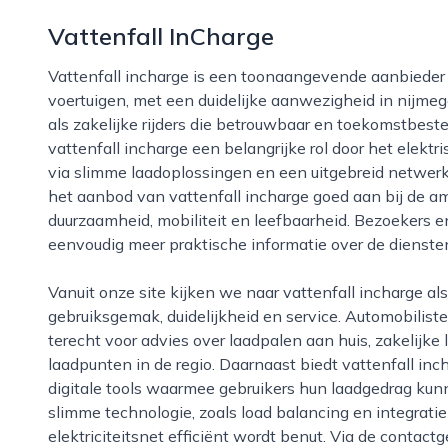
Vattenfall InCharge
Vattenfall incharge is een toonaangevende aanbieder van laadinfrastructuur voor elektrische
voertuigen, met een duidelijke aanwezigheid in nijmegen
als zakelijke rijders die betrouwbaar en toekomstbesten
vattenfall incharge een belangrijke rol door het elektr
via slimme laadoplossingen en een uitgebreid netwerk
het aanbod van vattenfall incharge goed aan bij de 
duurzaamheid, mobiliteit en leefbaarheid. Bezoekers 
eenvoudig meer praktische informatie over de dienste
Vanuit onze site kijken we naar vattenfall incharge als een professionele partner die inzetten op
gebruiksgemak, duidelijkheid en service. Automobiliste
terecht voor advies over laadpalen aan huis, zakelijk
laadpunten in de regio. Daarnaast biedt vattenfall in
digitale tools waarmee gebruikers hun laadgedrag kunn
slimme technologie, zoals load balancing en integrat
elektriciteitsnet efficiënt wordt benut. Via de contac