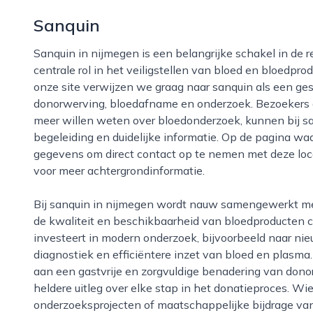
Sanquin
Sanquin in nijmegen is een belangrijke schakel in de regionale gezondheidszorg en speelt een
centrale rol in het veiligstellen van bloed en bloedpr
onze site verwijzen we graag naar sanquin als een ges
donorwerving, bloedafname en onderzoek. Bezoekers 
meer willen weten over bloedonderzoek, kunnen bij sa
begeleiding en duidelijke informatie. Op de pagina waa
gegevens om direct contact op te nemen met deze loc
voor meer achtergrondinformatie.
Bij sanquin in nijmegen wordt nauw samengewerkt met zorgverleners, onderzoekers en donoren om
de kwaliteit en beschikbaarheid van bloedproducten c
investeert in modern onderzoek, bijvoorbeeld naar n
diagnostiek en efficiëntere inzet van bloed en plasm
aan een gastvrije en zorgvuldige benadering van don
heldere uitleg over elke stap in het donatieproces. Wie
onderzoeksprojecten of maatschappelijke bijdrage van