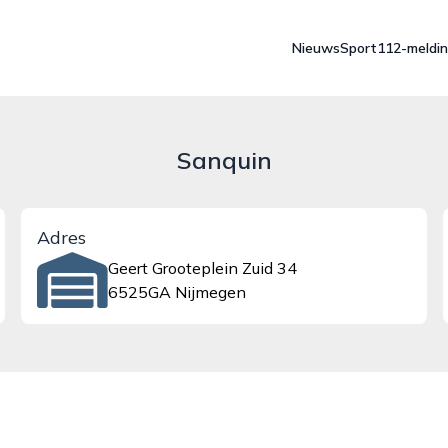
Nieuws
Sport
112-meldi
Sanquin
Adres
Geert Grooteplein Zuid 34
6525GA Nijmegen