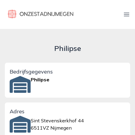
onzestadnijmegen.nl
Ope
Philipse
Bedrijfsgegevens
Philipse
Adres
Sint Stevenskerkhof 44
6511VZ Nijmegen