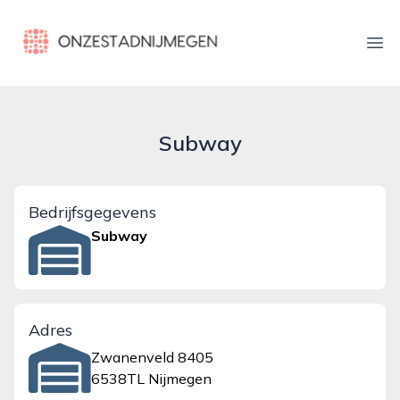
onzestadnijmegen.nl
Ope
Subway
Bedrijfsgegevens
Subway
Adres
Zwanenveld 8405
6538TL Nijmegen