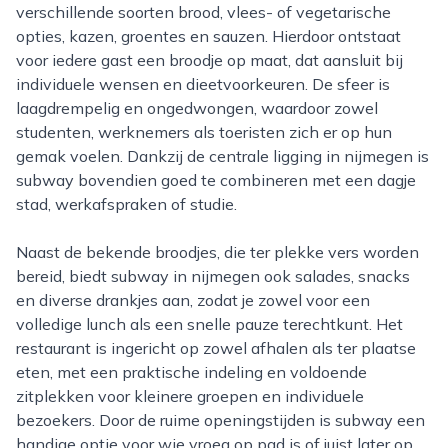
verschillende soorten brood, vlees- of vegetarische
opties, kazen, groentes en sauzen. Hierdoor ontstaat
voor iedere gast een broodje op maat, dat aansluit bij
individuele wensen en dieetvoorkeuren. De sfeer is
laagdrempelig en ongedwongen, waardoor zowel
studenten, werknemers als toeristen zich er op hun
gemak voelen. Dankzij de centrale ligging in nijmegen is
subway bovendien goed te combineren met een dagje
stad, werkafspraken of studie.
Naast de bekende broodjes, die ter plekke vers worden
bereid, biedt subway in nijmegen ook salades, snacks
en diverse drankjes aan, zodat je zowel voor een
volledige lunch als een snelle pauze terechtkunt. Het
restaurant is ingericht op zowel afhalen als ter plaatse
eten, met een praktische indeling en voldoende
zitplekken voor kleinere groepen en individuele
bezoekers. Door de ruime openingstijden is subway een
handige optie voor wie vroeg op pad is of juist later op