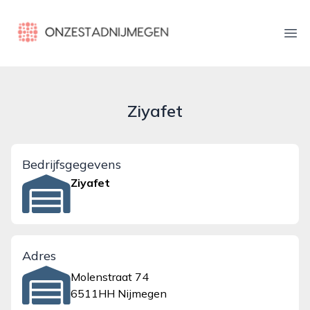
onzestadnijmegen.nl
Ope
Ziyafet
Bedrijfsgegevens
Ziyafet
Adres
Molenstraat 74
6511HH Nijmegen