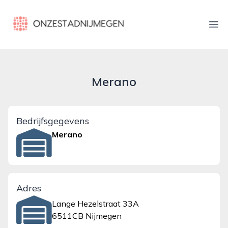
onzestadnijmegen.nl
Ope
Merano
Bedrijfsgegevens
Merano
Adres
Lange Hezelstraat 33A
6511CB Nijmegen