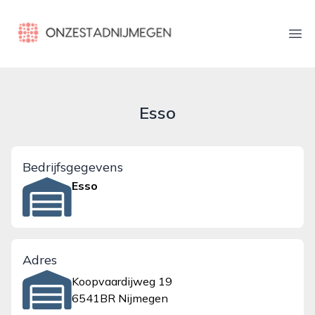
onzestadnijmegen.nl
Ope
Esso
Bedrijfsgegevens
Esso
Adres
Koopvaardijweg 19
6541BR Nijmegen