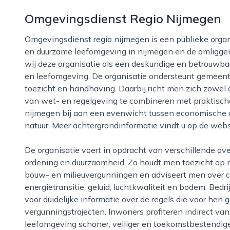
Omgevingsdienst Regio Nijmegen
Omgevingsdienst regio nijmegen is een publieke organisatie die zich inzet voor een gezonde, veilige
en duurzame leefomgeving in nijmegen en de omliggen
wij deze organisatie als een deskundige en betrouwba
en leefomgeving. De organisatie ondersteunt gemeente
toezicht en handhaving. Daarbij richt men zich zowel o
van wet- en regelgeving te combineren met praktische
nijmegen bij aan een evenwicht tussen economische
natuur. Meer achtergrondinformatie vindt u op de webs
De organisatie voert in opdracht van verschillende overheden taken uit rondom milieu, ruimtelijke
ordening en duurzaamheid. Zo houdt men toezicht op n
bouw- en milieuvergunningen en adviseert men over c
energietransitie, geluid, luchtkwaliteit en bodem. Bed
voor duidelijke informatie over de regels die voor hen 
vergunningstrajecten. Inwoners profiteren indirect va
leefomgeving schoner, veiliger en toekomstbestendiger