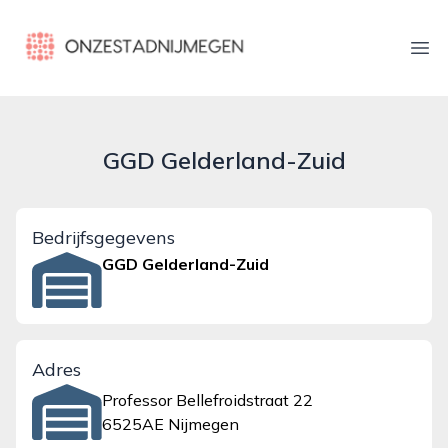
onzestadnijmegen.nl
Ope
GGD Gelderland-Zuid
Bedrijfsgegevens
GGD Gelderland-Zuid
Adres
Professor Bellefroidstraat 22
6525AE Nijmegen