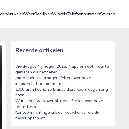
ngen
Artikelen
Weer
Bedrijven
Winkels
Telefoonnummers
Straten
Recente artikelen
Vierdaagse Nijmegen 2026: 7 tips om optimaal te
genieten als bezoeker
Jan Aalberts vermogen: feiten over deze
industriële topondernemer
1000 uren kaars: zo brandt deze kaars dagenlang
door
Wat is een walkover bij tennis? Alles over deze
tennisterm
Kantoorinrichtingen.nl: de nieuwkomer die de
markt opschudt