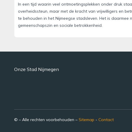
In een tijd waarin veel ontmoetingsplekken onder druk staan
overheidssteun, maar met de kracht van vrijwilligers en be
te behouden in het Nijmeegse stadsleven. Het is daarmee 
gemeenschapszin en sociale betrokkenheid.
Onze Stad Nijmegen
© – Alle rechten voorbehouden –
Sitemap
-
Contact