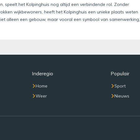
, speelt het Kolpinghuis nog altijd een verbindende rol. Zonder
trokken wijkbewoners, heeft het Kolpinghuis een unieke plaats weten
niet alleen een gebouw, maar vooral een symbool van samenwerking,
Inderegio
Populair
Home
Sport
Weer
Nieuws