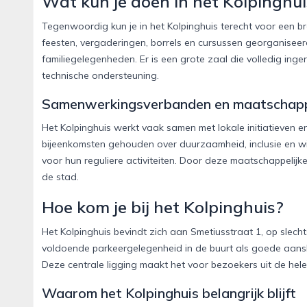
Wat kun je doen in het Kolpinghui
Tegenwoordig kun je in het Kolpinghuis terecht voor een b
feesten, vergaderingen, borrels en cursussen georganiseerd
familiegelegenheden. Er is een grote zaal die volledig inge
technische ondersteuning.
Samenwerkingsverbanden en maatschappe
Het Kolpinghuis werkt vaak samen met lokale initiatieven 
bijeenkomsten gehouden over duurzaamheid, inclusie en wi
voor hun reguliere activiteiten. Door deze maatschappelijke
de stad.
Hoe kom je bij het Kolpinghuis?
Het Kolpinghuis bevindt zich aan Smetiusstraat 1, op slech
voldoende parkeergelegenheid in de buurt als goede aansl
Deze centrale ligging maakt het voor bezoekers uit de hele 
Waarom het Kolpinghuis belangrijk blijft