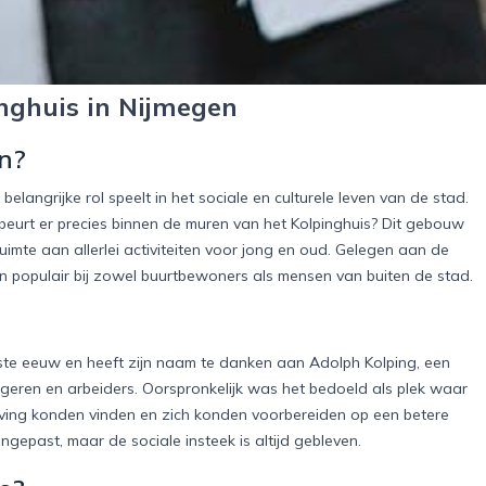
inghuis in Nijmegen
en?
langrijke rol speelt in het sociale en culturele leven van de stad.
urt er precies binnen de muren van het Kolpinghuis? Dit gebouw
ruimte aan allerlei activiteiten voor jong en oud. Gelegen aan de
 en populair bij zowel buurtbewoners als mensen van buiten de stad.
gste eeuw en heeft zijn naam te danken aan Adolph Kolping, een
ongeren en arbeiders. Oorspronkelijk was het bedoeld als plek waar
eving konden vinden en zich konden voorbereiden op een betere
gepast, maar de sociale insteek is altijd gebleven.